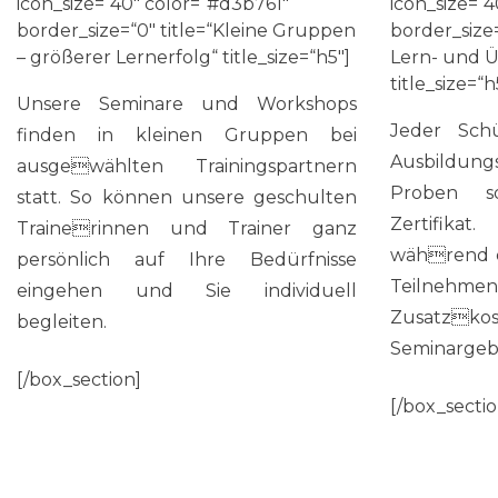
icon_size=“40″ color=“#d3b761″
icon_size=“
border_size=“0″ title=“Kleine Gruppen
border_size
– größerer Lernerfolg“ title_size=“h5″]
Lern- und 
title_size=“h
Unsere Seminare und Workshops
Jeder Schü
finden in kleinen Gruppen bei
Ausbildung
ausgewählten Trainingspartnern
Proben so
statt. So können unsere geschulten
Zertifikat.
Trainerinnen und Trainer ganz
während d
persönlich auf Ihre Bedürfnisse
Teilnehme
eingehen und Sie individuell
Zusatzkos
begleiten.
Seminargeb
[/box_section]
[/box_sectio