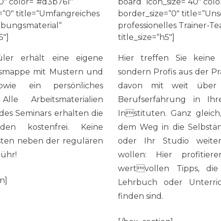
40″ color=“#d3b761″
board“ icon_size=“40″ col
=“0″ title=“Umfangreiches
border_size=“0″ title=“Un
Übungsmaterial“
professionelles Trainer-T
5″]
title_size=“h5″]
ler erhält eine eigene
Hier treffen Sie keine 
smappe mit Mustern und
sondern Profis aus der Pr
wie ein persönliches
davon mit weit über
 Alle Arbeitsmaterialien
Berufserfahrung in Ih
es Seminars erhalten die
Instituten. Ganz gleich
nden kostenfrei. Keine
dem Weg in die Selbstän
ten neben der regulären
oder Ihr Studio weite
ühr!
wollen: Hier profitie
wertvollen Tipps, di
n]
Lehrbuch oder Unterri
finden sind.