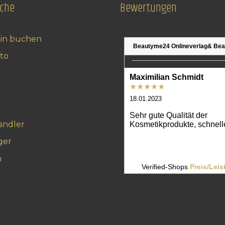
iche
Bewertungen
in buchen
to
ändler
ger
n