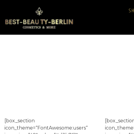
Zum
S
Inhalt
springen
[box_section
[box_sectio
icon_theme=“FontAwesome:users“
icon_theme=