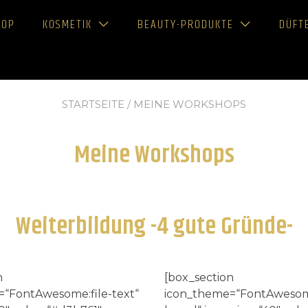
HOP
KOSMETIK
BEAUTY-PRODUKTE
DÜFT
STARTSEITE
/ MEINE WORKSHOPS
Meine Workshops
Weiterbildung -4 gute Gründe-
n
[box_section
“FontAwesome:file-text“
icon_theme=“FontAwesom