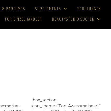
E & PARFUMES
SUPPLEMENTS
SCHULUNGEN
FÜR EINZELHÄNDLER
BEAUTYSTUDIO SUCHEN
[box_section
e:mortar-
icon_theme=“FontAwesome:heart“